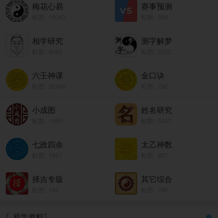
梅花心易
赛事预测
帖数: 19043
帖数: 956
相学研究
测字解梦
帖数: 9085
帖数: 5232
六壬神课
金口诀
帖数: 32488
帖数: 792
小成图
姓名研究
帖数: 1080
帖数: 5547
七政四余
太乙神数
帖数: 1867
帖数: 857
择吉专版
其它综合
帖数: 182
帖数: 786
〖易学资料〗