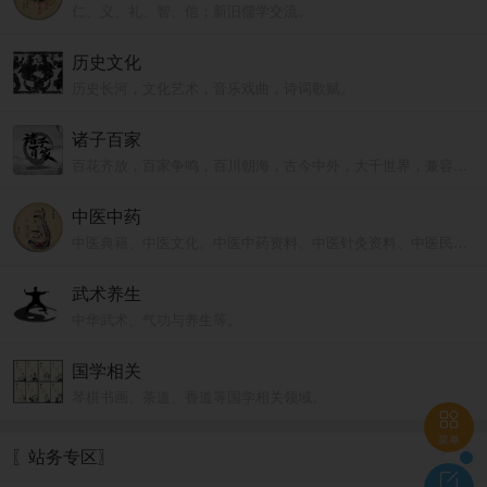
仁、义、礼、智、信；新旧儒学交流。
历史文化
历史长河，文化艺术，音乐戏曲，诗词歌赋。
诸子百家
百花齐放，百家争鸣，百川朝海，古今中外，大千世界，兼容并包。
中医中药
中医典籍、中医文化、中医中药资料、中医针灸资料、中医民间验方等。
武术养生
中华武术、气功与养生等。
国学相关
琴棋书画、茶道、香道等国学相关领域。

菜单
〖站务专区〗
