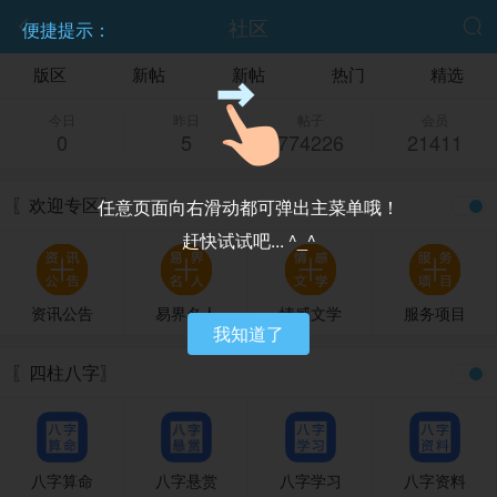
社区


便捷提示：
版区
新帖
新帖
热门
精选
今日
昨日
帖子
会员
0
5
774226
21411
〖欢迎专区〗
任意页面向右滑动都可弹出主菜单哦！
赶快试试吧... ^_^
资讯公告
易界名人
情感文学
服务项目
我知道了
〖四柱八字〗
八字算命
八字悬赏
八字学习
八字资料