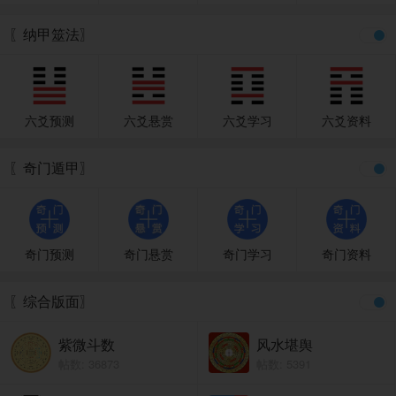
〖纳甲筮法〗
六爻预测
六爻悬赏
六爻学习
六爻资料
〖奇门遁甲〗
奇门预测
奇门悬赏
奇门学习
奇门资料
〖综合版面〗
紫微斗数
风水堪舆
帖数: 36873
帖数: 5391