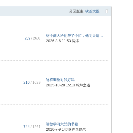
分区版主:
钦差大臣
这个商人给他帮了个忙，他明天请 ...
2万
/
26万
2026-8-6 11:53
涛涛
这样调整对我好吗
210
/ 1629
2025-10-28 15:13
乾坤之道
请教学习六爻的书籍
744
/ 1261
2026-7-9 14:46
声名鹊气