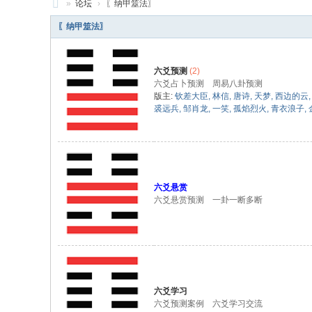
»
论坛
›
〖纳甲筮法〗
元
〖纳甲筮法〗
亨
利
六爻预测
(2)
贞
六爻占卜预测 周易八卦预测
版主:
钦差大臣
,
林信
,
唐诗
,
天梦
,
西边的云
网
裘远兵
,
邹肖龙
,
一笑
,
孤焰烈火
,
青衣浪子
,
论
坛
国
际
六爻悬赏
六爻悬赏预测 一卦一断多断
站
六爻学习
六爻预测案例 六爻学习交流