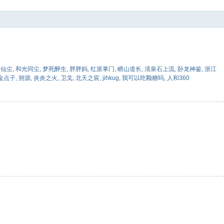
索
,
仙尘
,
和光同尘
,
梦死醉生
,
胖胖妈
,
红派掌门
,
崂山道长
,
清泉石上流
,
卧龙神鉴
,
浙江
金点子
,
朔源
,
炎炎之火
,
卫戈
,
北天之宸
,
jihkug
,
我可以吃颗糖吗
,
人和360