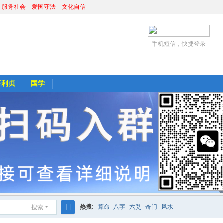
 服务社会 爱国守法 文化自信
手机短信，快捷登录
亨利贞
国学
热搜:
算命
八字
六爻
奇门
风水
搜索
搜