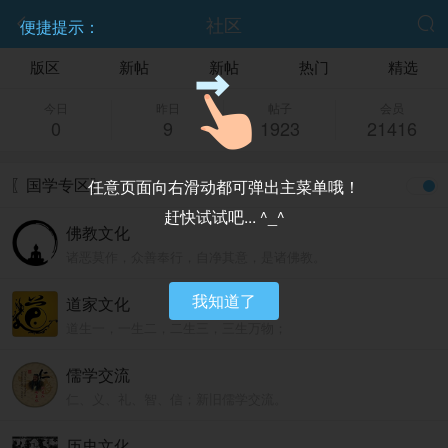
社区


便捷提示：
版区
新帖
新帖
热门
精选
今日
昨日
帖子
会员
0
9
1923
21416
〖国学专区〗
任意页面向右滑动都可弹出主菜单哦！
赶快试试吧... ^_^
佛教文化
诸恶莫作，众善奉行，自净其意，是诸佛教。
我知道了
道家文化
道生一，一生二，二生三，三生万物；
人法地，地法天，天法道，道法自然。
儒学交流
仁、义、礼、智、信；新旧儒学交流。
历史文化