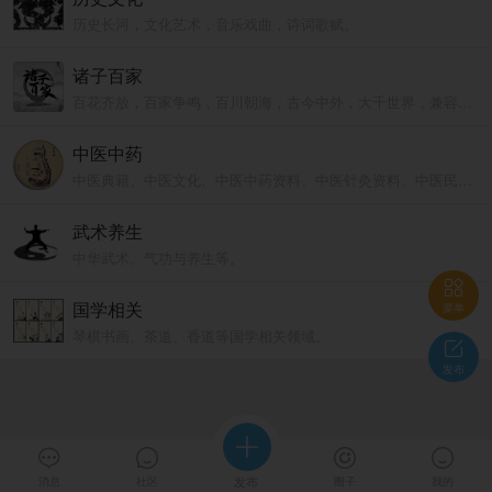
历史长河，文化艺术，音乐戏曲，诗词歌赋。
诸子百家
百花齐放，百家争鸣，百川朝海，古今中外，大千世界，兼容并包。
中医中药
中医典籍、中医文化、中医中药资料、中医针灸资料、中医民间验方等。
武术养生
中华武术、气功与养生等。

国学相关
菜单
琴棋书画、茶道、香道等国学相关领域。

发布





消息
社区
发布
圈子
我的