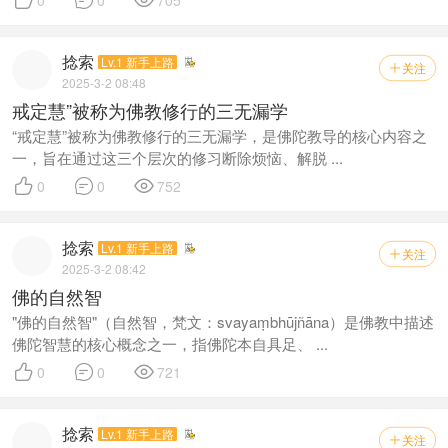
捻索
Lv.1 新手上路
关注

2025-3-2 08:48
戒定慧”被称为佛教修行的三无漏学
“戒定慧”被称为佛教修行的三无漏学，是佛陀教导的核心内容之
一，旨在通过这三个层次的修习断除烦恼、解脱 ...



0
0
752
捻索
Lv.1 新手上路
关注

2025-3-2 08:42
佛的自然智
"佛的自然智"（自然智，梵文：svayaṃbhūjñāna）是佛教中描述
佛陀智慧的核心概念之一，指佛陀本自具足、 ...



0
0
721
捻索
Lv.1 新手上路
关注
