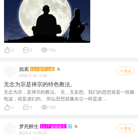



0
0
703
捻索
Lv.1 新手上路
关注

2025-3-16 11:36
无念为宗是禅宗的特色教法。
无念为宗，是禅宗的教法。 无，无妄想。我们的思想就是一组脑
电波，就是虚幻的。 所以思想就像灰尘一样是虚 ...



0
3
753
梦死醉生
Lv.17 超级版主

关注

2025-3-13 05:23