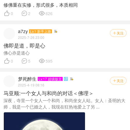
修佛重在实修，形式很多，本质相同



0
2
626
a7zy
Lv.1 新手上路
关注

2025-7-26 23:00
佛即是道，即是心
佛心亦是道心



0
5
595
梦死醉生
Lv.17 超级版主

关注

2025-4-19 08:16
马亚顺:一个女人与和尚的对话＜佛理＞
深夜，寺里一个女人一个和尚，和尚坐女人站。女人：圣明的大
师，我是一个已婚之人，我现在狂热地爱上了另 ...