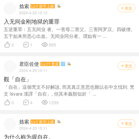
捻索
Lv.1 新手上路
关注

2024-4-20 15:12
入无间金刚地狱的重罪
五逆重罪：五无间业 者。一害母二害父。三害阿罗汉。四破僧。
五于如来所恶心出血。无间业同分者。谓如有一 ...



0
1
885
君臣佐使
Lv.11 贵宾

关注

2024-4-20 15:11
觀「自在」
「自在」這個梵文不好解說, 而其真正意思也難以在中文找到. 梵
文 īśvara 漢譯「自在」, 但其本義類似於「 ...



0
4
1299
捻索
Lv.1 新手上路
关注

2024-4-20 15:11
为什么称为观自在。