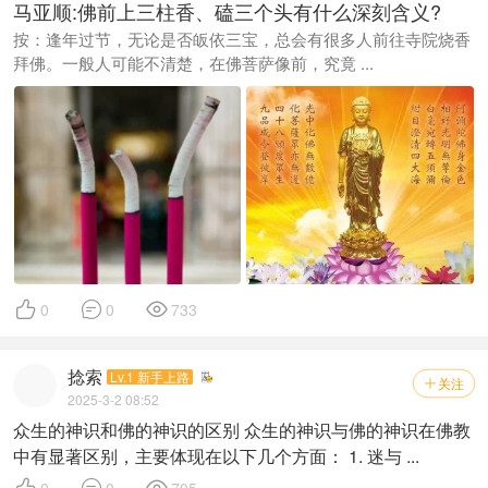
马亚顺:佛前上三柱香、磕三个头有什么深刻含义?
按：逢年过节，无论是否皈依三宝，总会有很多人前往寺院烧香
拜佛。一般人可能不清楚，在佛菩萨像前，究竟 ...



0
0
733
捻索
Lv.1 新手上路
关注

2025-3-2 08:52
众生的神识和佛的神识的区别 众生的神识与佛的神识在佛教
中有显著区别，主要体现在以下几个方面： 1. 迷与 ...



0
0
705