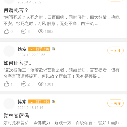
2025-1-1 02:52
何谓死苦？
“何谓死苦？人死之时，四百四病，同时俱作，四大欲散，魂魄
不安。欲死之时，刀风 解形，无处不痛，白汗流 ...



0
3
1662
捻索
Lv.1 新手上路
关注

2024-10-22 00:55
如何证菩提。
“复次楞伽王！汝若欲求菩提之者，须如是知，言菩提者，但有
名字言语谓菩提耳。何以故？楞伽王！无有是菩提 ...



1
2
1001
捻索
Lv.1 新手上路
关注

2024-9-18 15:16
觉林菩萨偈
尔时觉林菩萨．承佛威力．遍观十方．而说颂言： 譬如工画师．