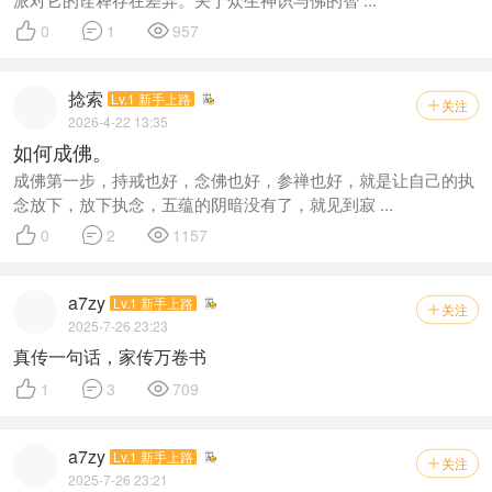



0
1
957
捻索
Lv.1 新手上路
关注

2026-4-22 13:35
如何成佛。
成佛第一步，持戒也好，念佛也好，参禅也好，就是让自己的执
念放下，放下执念，五蕴的阴暗没有了，就见到寂 ...



0
2
1157
a7zy
Lv.1 新手上路
关注

2025-7-26 23:23
真传一句话，家传万卷书



1
3
709
a7zy
Lv.1 新手上路
关注

2025-7-26 23:21