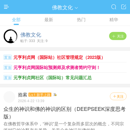
佛教文化




全部
最新
热门
精华
佛教文化
关注

帖子: 333 关注: 9
元亨利贞网（国际站）社区管理规定（2023版）
置顶
元亨利贞网国际站预测师及求测者简约守则！
置顶
元亨利贞网社区（国际站）常见问题汇总
置顶
捻索
Lv.1 新手上路
关注

2026-4-22 13:39
众生的神识和佛的神识的区别（DEEPSEEK深度思考
版）
在佛教哲学体系中，“神识”是一个复杂而多层次的概念，不同宗
派对它的诠释存在差异。关于众生神识与佛的智 ...