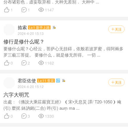
分布诸彩色．虚妄取异相．大种无差别． 大种中 ...



1
1
1147
捻索
Lv.1 新手上路
关注

2024-4-20 15:13
修行是修什么呢？
要修什么呢？心经云，菩萨心无挂碍，依般若波罗蜜，得阿褥多
罗三藐三菩提。 要修什么，就是修无所得。 一切 ...



0
2
1162
君臣佐使
Lv.11 贵宾

关注

2024-4-20 15:12
六字大明咒
出處﹕《佛說大乘莊嚴寶王經》 ❨宋•天息災 譯/ T20-1050❩ 唵
(引) 麼抳 鉢訥銘(二合) 吽(引) auṃ ma ...



0
3
1330