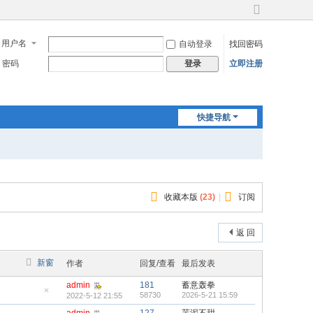
切
换
用户名
自动登录
找回密码
到
宽
密码
立即注册
登录
版
快捷导航
收藏本版
(
23
)
|
订阅
返 回
新窗
作者
回复/查看
最后发表
admin
181
蓄意轰拳
58730
2026-5-21 15:59
2022-5-12 21:55
隐
藏