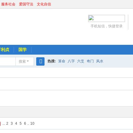
 服务社会 爱国守法 文化自信
手机短信，快捷登录
亨利贞
国学
热搜:
算命
八字
六爻
奇门
风水
搜索
搜
索
...
2
3
4
5
6
..
10