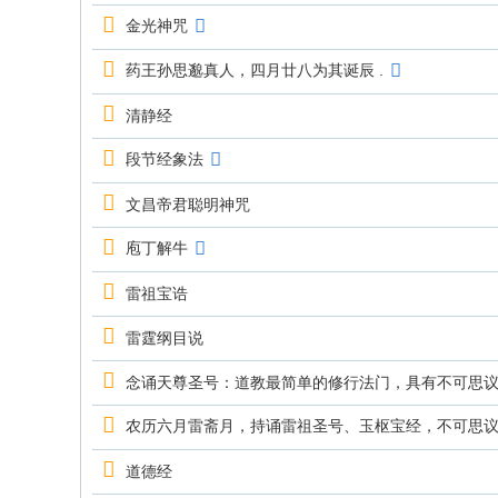
金光神咒
药王孙思邈真人，四月廿八为其诞辰 .
清静经
段节经象法
文昌帝君聪明神咒
庖丁解牛
雷祖宝诰
雷霆纲目说
念诵天尊圣号：道教最简单的修行法门，具有不可思
农历六月雷斋月，持诵雷祖圣号、玉枢宝经，不可思
道德经