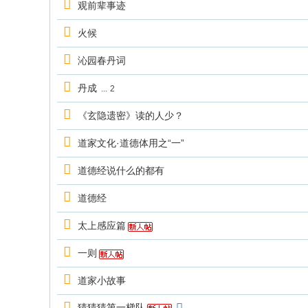
观前辈事迹
火候
沁园春丹词
丹成
...
2
《玄隐遗密》读的人少？
道家文化·道德体用之“一”
道德经说什么的都有
道德经
太上感应篇
一则
道家小故事
猜猜猜第一梯队