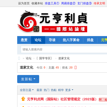
设为首页
收藏本站
排盘工具①
周易排盘②
玄门排盘③
传承文明
悬赏
论坛
导读
批八字算命
排盘
元
»
论坛
›
〖国学专区〗
›
道家文化
元
道家文化
今日:
0
|
主题:
45
|
排名:
20
亨
利
发新帖
贞
全部主题
最新
热门
热帖
精华
更多
网
元亨利贞网（国际站）社区管理规定（2023版）
论
坛