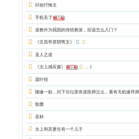
邱祖忏悔文
手机丢了
道教作为我国的传统教派，应该怎么入门？
《文昌帝君阴骘文》
圣人之道
《太上感应篇》
...
2
霜叶悟
随缘一贴，问下论坛里有道医师父么，看有无机缘拜
骷髅
圣杯
太上和其妻生有一个儿子