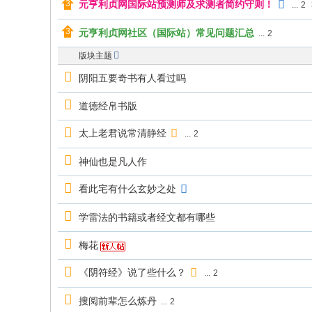
元亨利贞网国际站预测师及求测者简约守则！
...
2
国
元亨利贞网社区（国际站）常见问题汇总
...
2
际
版块主题
站
阴阳五要奇书有人看过吗
道德经帛书版
太上老君说常清静经
...
2
神仙也是凡人作
看此宅有什么玄妙之处
学雷法的书籍或者经文都有哪些
梅花
《阴符经》说了些什么？
...
2
搜阅前辈怎么炼丹
...
2