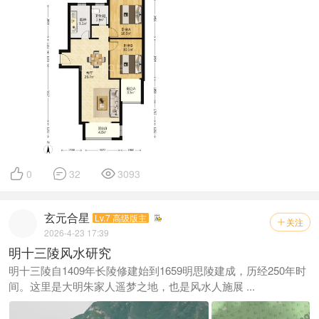



0
32
3093
玄元合星
Lv.7 高级版主
关注

2026-4-23 17:39
明十三陵风水研究
明十三陵自1409年长陵修建始到1659明思陵建成，历经250年时
间。这里是大明朱家人遥梦之地，也是风水人施展 ...