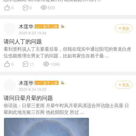



0
0
500
木莲华
Lv.1 新手上路
关注

2025-8-25 19:24
请问人丁的问题
看到资料说人丁主要看后靠，但我在现实中通过阳宅的青龙白虎
位也能推理出男女丁的问题，比如有家住在巷子最 ...



0
11
1096
木莲华
Lv.1 新手上路
关注

2025-8-24 19:35
请问日晕月晕的问题
俗话说：日晕三更雨 月晕午时风 ​月晕风清适合拜访隐士高显 日
晕则此地无银三百两 他处阴阳交 胜过 ...