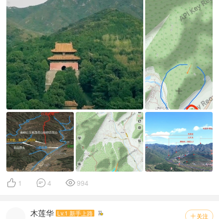



1
4
994
木莲华
Lv.1 新手上路
关注
