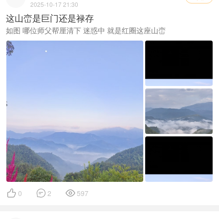
2025-10-17 21:30
这山峦是巨门还是禄存
如图 哪位师父帮厘清下 迷惑中 就是红圈这座山峦



0
2
597