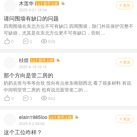
木莲华
Lv.1 新手上路
关注

2025-9-21 18:54
请问围墙有缺口的问题
四周围墙在东北方位不可有缺口 四周围墙，除门外应保护完整不
可缺崩，尤其是在东北方位更不可有缺口，否则 ...



0
0
509
枎煜
Lv.1 新手上路
关注

2025-9-14 10:16
那个方向是管二房的
奶奶去世与爷爷合坟 坟向有点坐东南朝西北 看了很多材料 有说
中间明堂管二房的 也有说北面管老二的 ...



0
3
642
elain1985loo
Lv.1 新手上路
关注

2025-9-2 09:06
这个工位咋样？