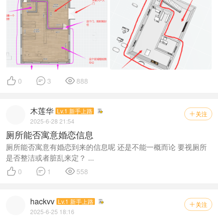



0
3
888
木莲华
Lv.1 新手上路
关注

2025-6-28 21:54
厕所能否寓意婚恋信息
厕所能否寓意有婚恋到来的信息呢 还是不能一概而论 要视厕所
是否整洁或者脏乱来定？ ...



0
1
558
hackvv
Lv.1 新手上路
关注

2025-6-25 18:16