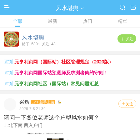
风水堪舆




全部
最新
热门
精华
风水堪舆
关注

帖子: 5391 关注: 48
元亨利贞网（国际站）社区管理规定（2023版）
置顶
元亨利贞网国际站预测师及求测者简约守则！
置顶
元亨利贞网社区（国际站）常见问题汇总
置顶
采熠
Lv.1 新手上路
关注

2026-7-8 21:39
请问一下各位老师这个户型风水如何？
上北下南 西入户门