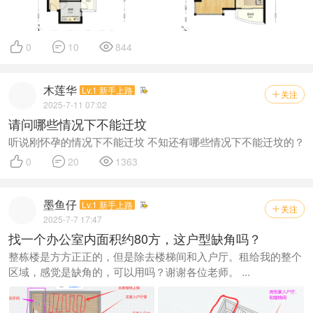



0
10
844
木莲华
Lv.1 新手上路
关注

2025-7-11 07:02
请问哪些情况下不能迁坟
听说刚怀孕的情况下不能迁坟 不知还有哪些情况下不能迁坟的？



0
20
1363
墨鱼仔
Lv.1 新手上路
关注

2025-7-7 17:47
找一个办公室内面积约80方，这户型缺角吗？
整栋楼是方方正正的，但是除去楼梯间和入户厅。租给我的整个
区域，感觉是缺角的，可以用吗？谢谢各位老师。 ...