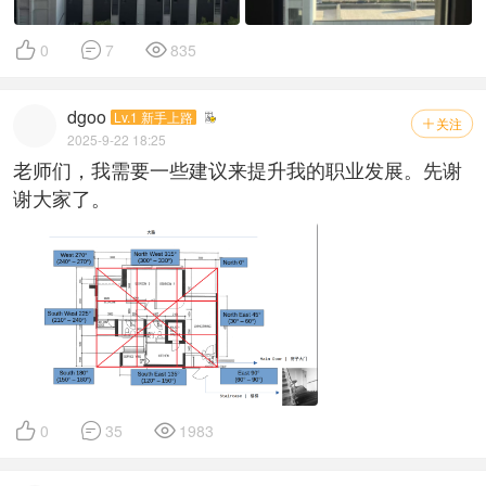



0
7
835
dgoo
Lv.1 新手上路
关注

2025-9-22 18:25
老师们，我需要一些建议来提升我的职业发展。先谢
谢大家了。



0
35
1983