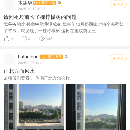
木莲华
Lv.1 新手上路
关注

2025-10-12 19:09
请问祖坟前长了棵柠檬树的问题
我爷爷的坟 孙辈中就我没成家 我去年10月份回家时独个去拜祭
了爷爷，就发现了一棵柠檬树 这树在祖坟前面三 ...



0
4
945
haiboleon
Lv.1 新手上路
关注

2025-9-25 14:02
正北方面风水
请师傅们看看， 住宅正北方怎么样。