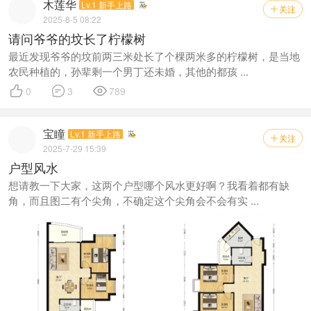
木莲华
Lv.1 新手上路
关注

2025-8-5 08:22
请问爷爷的坟长了柠檬树
最近发现爷爷的坟前两三米处长了个棵两米多的柠檬树，是当地
农民种植的，孙辈剩一个男丁还未婚，其他的都孩 ...



0
3
789
宝瞳
Lv.1 新手上路
关注

2025-7-29 15:39
户型风水
想请教一下大家，这两个户型哪个风水更好啊？我看着都有缺
角，而且图二有个尖角，不确定这个尖角会不会有实 ...