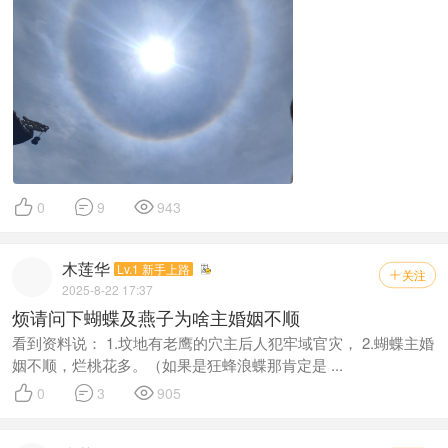



0
9
943
木莲华
Lv.1 新手上路
关注

2025-8-22 17:37
烦请问下蝴蝶及燕子为啥主婚姻不顺
看到资料说： 1.坟地有老鹰的穴主后人犯牢域官灾， 2.蝴蝶主婚
姻不顺，烂桃花多。（如果是狂蜂浪蝶那肯定是 ...



0
3
905