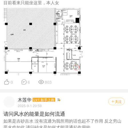
目前看来只能坐这里，本人女



0
6
803
木莲华
Lv.1 新手上路
关注

2025-9-1 20:59
请问风水的能量是如何流通
如果是吉砂吉水 没有流通为我所用的话也起不了作用 反之穷山
恶水也如此 请问砂水是如何才能流通起作用的 ...