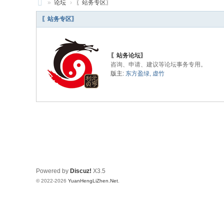
»
论坛
›
〖站务专区〗
元
〖站务专区〗
亨
利
〖站务论坛〗
贞
咨询、申请、建议等论坛事务专用。
版主:
东方盈绿
,
虚竹
网
论
坛
国
际
站
Powered by
Discuz!
X3.5
© 2022-2026
YuanHengLiZhen.Net
.