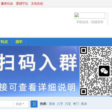
 服务社会 爱国守法 文化自信
手机短信，快捷登录
亨利贞
国学
热搜:
算命
八字
六爻
奇门
风水
搜索
搜