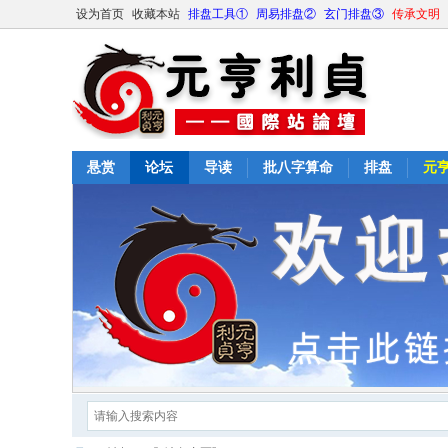
设为首页
收藏本站
排盘工具①
周易排盘②
玄门排盘③
传承文明
悬赏
论坛
导读
批八字算命
排盘
元