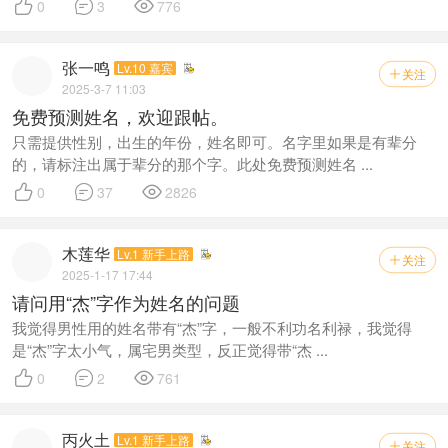



0
3
776
张一鸣
Lv.10 嘉宾
关注

2025-3-7 11:03
免费预测姓名，欢迎跟帖。
只需提供性别，出生的年份，姓名即可。名字里如果是有辈分
的，请标注出属于辈分的那个字。此处免费预测姓名 ...



0
37
2826
木莲华
Lv.1 新手上路
关注

2025-1-17 17:44
请问用“杰”字作为姓名的问题
我觉得男性用的姓名带有“杰”字，一般不利功名利禄，我觉得
是“杰”字太小气，属宅男类型，反正觉得带“杰 ...



0
2
761
丙火土
Lv.1 新手上路
关注
