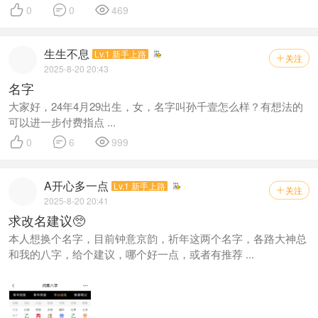



0
0
469
生生不息
Lv.1 新手上路
关注

2025-8-20 20:43
名字
大家好，24年4月29出生，女，名字叫孙千壹怎么样？有想法的
可以进一步付费指点 ...



0
6
999
A开心多一点
Lv.1 新手上路
关注

2025-8-20 20:41
求改名建议🥺
本人想换个名字，目前钟意京韵，祈年这两个名字，各路大神总
和我的八字，给个建议，哪个好一点，或者有推荐 ...