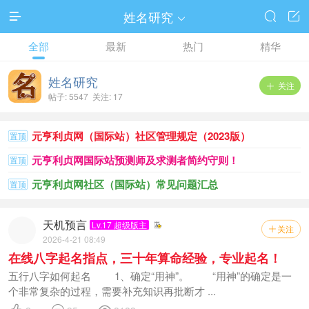
姓名研究




全部
最新
热门
精华
姓名研究
关注

帖子: 5547 关注: 17
元亨利贞网（国际站）社区管理规定（2023版）
置顶
元亨利贞网国际站预测师及求测者简约守则！
置顶
元亨利贞网社区（国际站）常见问题汇总
置顶
天机预言
Lv.17 超级版主
关注

2026-4-21 08:49
在线八字起名指点，三十年算命经验，专业起名！
五行八字如何起名 1、确定“用神”。 “用神”的确定是一
个非常复杂的过程，需要补充知识再批断才 ...