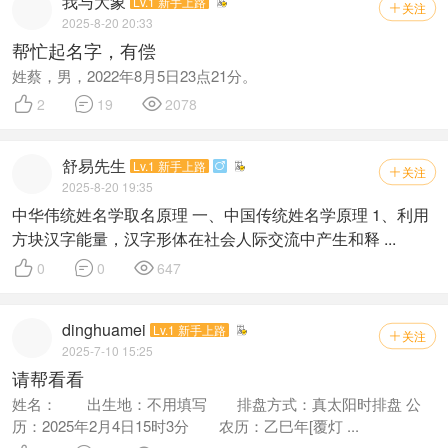
我与大象
Lv.1 新手上路
关注

2025-8-20 20:33
帮忙起名字，有偿
姓蔡，男，2022年8月5日23点21分。



2
19
2078
舒易先生
Lv.1 新手上路

关注

2025-8-20 19:35
中华伟统姓名学取名原理 一、中国传统姓名学原理 1、利用
方块汉字能量，汉字形体在社会人际交流中产生和释 ...



0
0
647
dinghuamei
Lv.1 新手上路
关注

2025-7-10 15:25
请帮看看
姓名： 出生地：不用填写 排盘方式：真太阳时排盘 公
历：2025年2月4日15时3分 农历：乙巳年[覆灯 ...