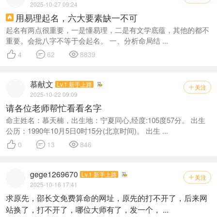
2025-10-27 09:24
用易理起名，六大要素缺一不可

起名有两点很重要，一是懂易理，二是有文学底蕴，其他的都不
重要。会批八字不等于会起名。 一、分析命局结 ...



4
62
8839
慕献文
Lv.1 新手上路
关注

2025-10-22 09:09
请各位老师帮忙看看名字
命主姓名：慕天楠，出生地：宁夏同心,经度:105度57分。 出生
公历：1990年10月5日0时15分(北京时间)。 出生 ...



0
13
846
gege1269670
Lv.1 新手上路
关注

2025-10-16 17:41
求原先，邵长文免费算命的网址，原先的打不开了，后来网
站换了，打不开了，哪位大师有了，发一个， ...