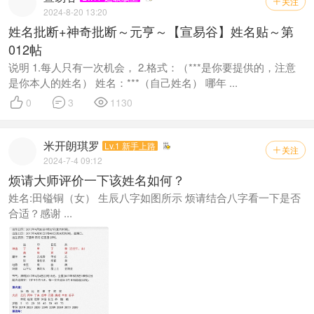
关注

2024-8-20 13:20
姓名批断+神奇批断～元亨～【宣易谷】姓名贴～第
012帖
说明 1.每人只有一次机会， 2.格式：（***是你要提供的，注意
是你本人的姓名） 姓名：***（自己姓名） 哪年 ...



0
3
1130
米开朗琪罗
Lv.1 新手上路
关注

2024-7-4 09:12
烦请大师评价一下该姓名如何？
姓名:田镒铜（女） 生辰八字如图所示 烦请结合八字看一下是否
合适？感谢 ...