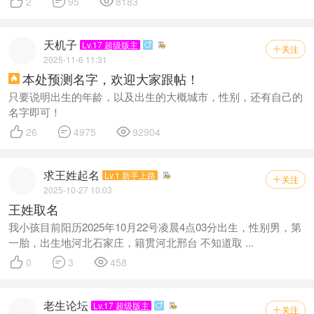



2
95
8183
天机子
Lv.17 超级版主

关注

2025-11-6 11:31
本处预测名字，欢迎大家跟帖！

只要说明出生的年龄，以及出生的大概城市，性别，还有自己的
名字即可！



26
4975
92904
求王姓起名
Lv.1 新手上路
关注

2025-10-27 10:03
王姓取名
我小孩目前阳历2025年10月22号凌晨4点03分出生，性别男，第
一胎，出生地河北石家庄，籍贯河北邢台 不知道取 ...



0
3
458
老生论坛
Lv.17 超级版主

关注
