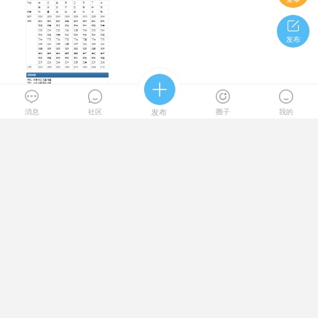

发布








0
2
800
消息
社区
发布
圈子
我的
涛涛
Lv.1 新手上路
关注

2024-3-11 17:26
求测名字！
山东聊城，女，李猛，93年。



0
7
1149
上一页
第 1 页
下一页
