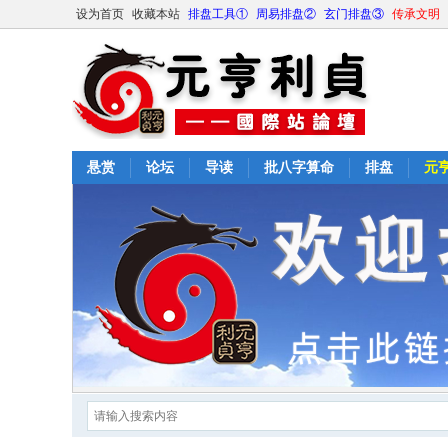
设为首页
收藏本站
排盘工具①
周易排盘②
玄门排盘③
传承文明
悬赏
论坛
导读
批八字算命
排盘
元