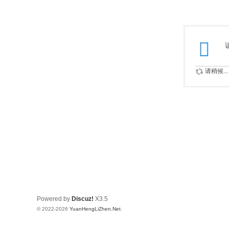
请稍候...
Powered by
Discuz!
X3.5
© 2022-2026
YuanHengLiZhen.Net
.