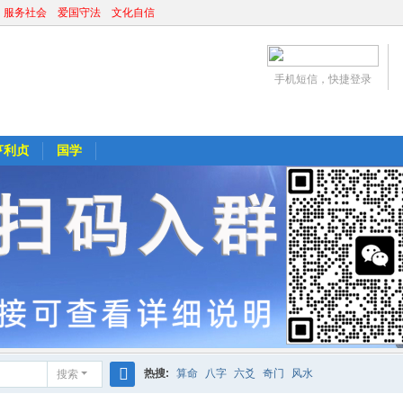
 服务社会 爱国守法 文化自信
手机短信，快捷登录
亨利贞
国学
热搜:
算命
八字
六爻
奇门
风水
搜索
搜