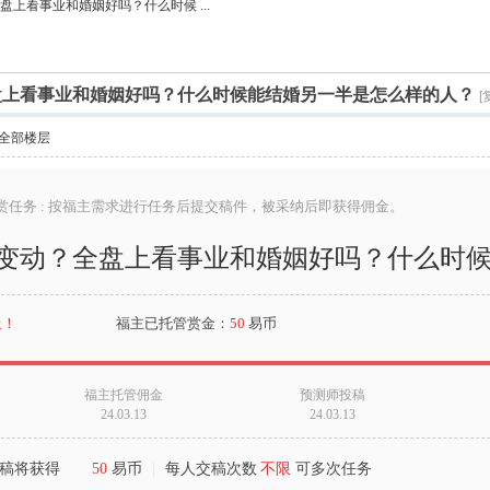
盘上看事业和婚姻好吗？什么时候 ...
索
全盘上看事业和婚姻好吗？什么时候能结婚另一半是怎么样的人？
[
全部楼层
赏任务 : 按福主需求进行任务后提交稿件，被采纳后即获得佣金。
什么变动？全盘上看事业和婚姻好吗？什么时
止！
福主已托管赏金：
50
易币
福主托管佣金
预测师投稿
24.03.13
24.03.13
稿将获得
50
易币
|
每人交稿次数
不限
可多次任务