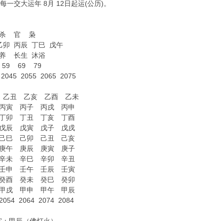
每一交大运年 8月 12日起运(公历)。
杀 官 枭
乙卯 丙辰 丁巳 戊午
 长生 沐浴
 59 69 79
 2045 2055 2065 2075
卯 乙丑 乙亥 乙酉 乙未
 丙寅 丙子 丙戌 丙申
 丁卯 丁丑 丁亥 丁酉
 戊辰 戊寅 戊子 戊戌
 己巳 己卯 己丑 己亥
 庚午 庚辰 庚寅 庚子
 辛未 辛巳 辛卯 辛丑
 壬申 壬午 壬辰 壬寅
 癸酉 癸未 癸巳 癸卯
 甲戌 甲申 甲午 甲辰
2054 2064 2074 2084