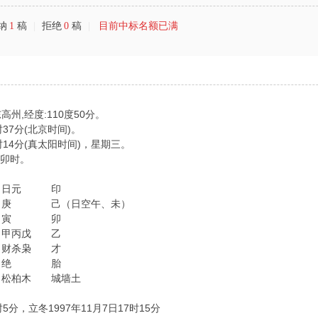
纳
1
稿
|
拒绝
0
稿
|
目前中标名额已满
州,经度:110度50分。
时37分(北京时间)。
5时14分(真太阳时间)，星期三。
 卯时。
日元 印
 己（日空午、未）
寅 卯
戊 甲丙戊 乙
 财杀枭 才
衰 绝 胎
 松柏木 城墙土
5分，立冬1997年11月7日17时15分