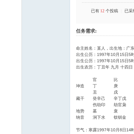
已有
12
个投稿
|
已采
任务需求:
命主姓名：某人，出生地：广东高
出生公历：1997年10月15日5
出生公历：1997年10月15日
出生农历：丁丑年 九月 十四日
官 比 
坤造 丁 庚 庚
丑 戌 
藏干 癸辛己 辛丁
伤劫印 劫官枭
地势 墓 
纳音 涧下水 钗钏金
节气：寒露1997年10月8日14时