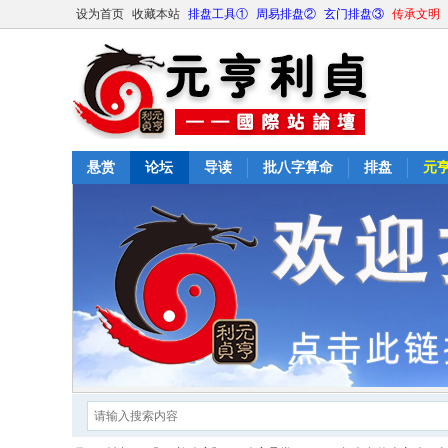
设为首页
收藏本站
排盘工具①
周易排盘②
玄门排盘③
传承文明
悬赏
论坛
导读
批八字算命
排盘
元