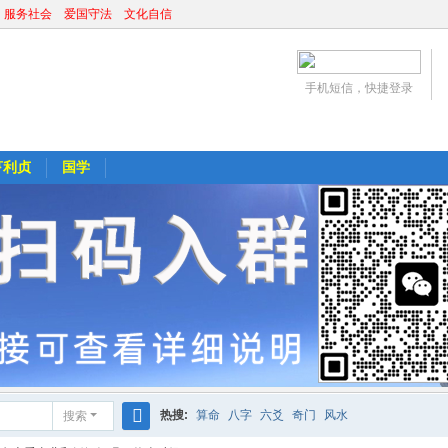
 服务社会 爱国守法 文化自信
手机短信，快捷登录
亨利贞
国学
热搜:
算命
八字
六爻
奇门
风水
搜索
搜