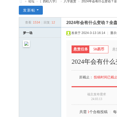
»
论坛
›
〖四柱八字〗
›
八字悬赏
›
2024年会有什么变动？全
元
发新帖
亨
2024年会有什么变动？
查看:
1534
|
回复:
12
利
贞
梦一场
发表于 2024-3-13 16:14
|
显示
网
论
悬赏任务
50易币
悬
坛
2024年会有
国
际
站
距截止：
投稿时间已截
福主发布需求
24.03.13
共需
1
个合格投稿
|
每