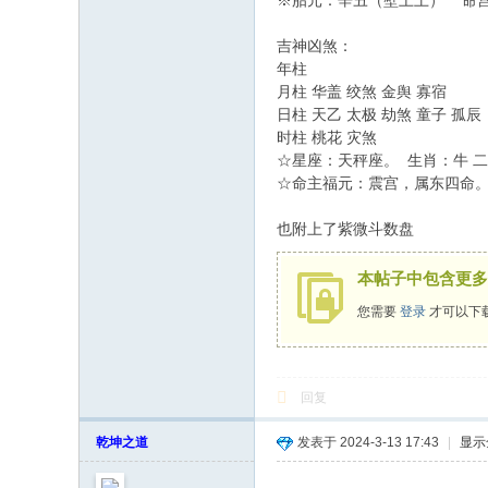
※胎元：辛丑（壁上土） 命
吉神凶煞：
年柱
月柱 华盖 绞煞 金舆 寡宿
日柱 天乙 太极 劫煞 童子 孤辰
时柱 桃花 灾煞
☆星座：天秤座。 生肖：牛 
☆命主福元：震宫，属东四命
也附上了紫微斗数盘
本帖子中包含更多
您需要
登录
才可以下
回复
乾坤之道
发表于 2024-3-13 17:43
|
显示