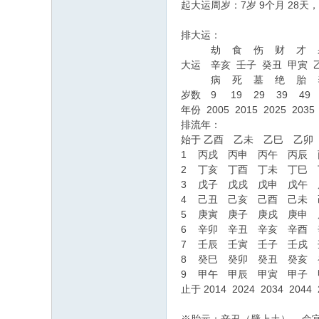
起大运周岁：7岁 9个月 28天，
排大运：
劫 食 伤 财 才 
大运 辛亥 壬子 癸丑 甲寅 
病 死 墓 绝 胎 养
岁数 9 19 29 39 49
年份 2005 2015 2025 2035
排流年：
始于 乙酉 乙未 乙巳 乙
1 丙戌 丙申 丙午 丙辰
2 丁亥 丁酉 丁未 丁巳
3 戊子 戊戌 戊申 戊午
4 己丑 己亥 己酉 己未
5 庚寅 庚子 庚戌 庚申
6 辛卯 辛丑 辛亥 辛酉
7 壬辰 壬寅 壬子 壬戌
8 癸巳 癸卯 癸丑 癸亥
9 甲午 甲辰 甲寅 甲子
止于 2014 2024 2034 2044 