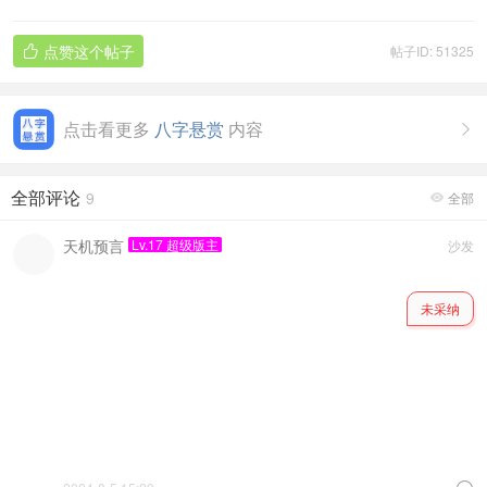
点赞这个帖子
帖子ID: 51325

点击看更多
八字悬赏
内容

全部评论
9
全部

天机预言
Lv.17 超级版主
沙发
未采纳