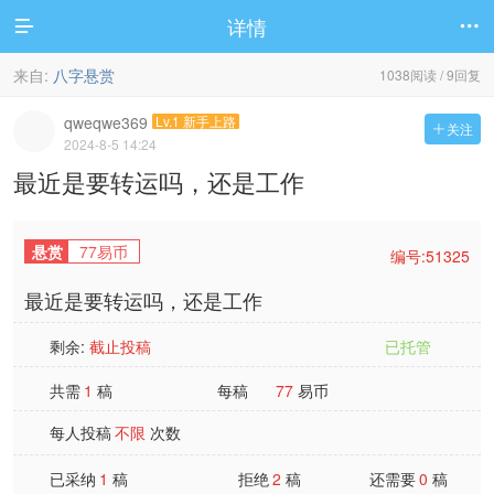
详情


来自:
八字悬赏
1038阅读 / 9回复
qweqwe369
Lv.1 新手上路
关注

2024-8-5 14:24
最近是要转运吗，还是工作
悬赏
77易币
编号:51325
最近是要转运吗，还是工作
剩余:
截止投稿
已托管
共需
1
稿
每稿
77
易币
每人投稿
不限
次数
已采纳
1
稿
拒绝
2
稿
还需要
0
稿