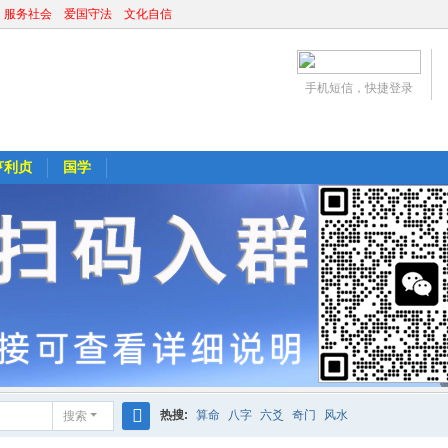
 服务社会 爱国守法 文化自信
手机短信，快捷登录
亨利贞
国学
热搜:
算命
八字
六爻
奇门
风水
搜索
搜