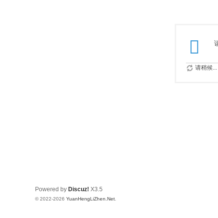
请稍候...
Powered by
Discuz!
X3.5
© 2022-2026
YuanHengLiZhen.Net
.