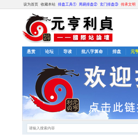
设为首页
收藏本站
排盘工具①
周易排盘②
玄门排盘③
传承文明
悬赏
论坛
导读
批八字算命
排盘
元