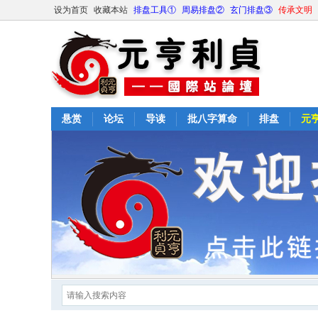
设为首页
收藏本站
排盘工具①
周易排盘②
玄门排盘③
传承文明
悬赏
论坛
导读
批八字算命
排盘
元