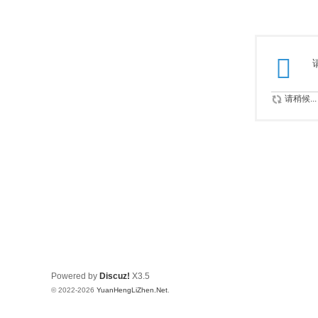
请稍候...
Powered by
Discuz!
X3.5
© 2022-2026
YuanHengLiZhen.Net
.