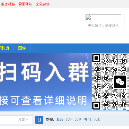
 服务社会 爱国守法 文化自信
手机短信，快捷登录
亨利贞
国学
热搜:
算命
八字
六爻
奇门
风水
搜索
搜