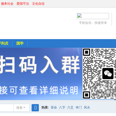
 服务社会 爱国守法 文化自信
手机短信，快捷登录
亨利贞
国学
热搜:
算命
八字
六爻
奇门
风水
搜索
搜