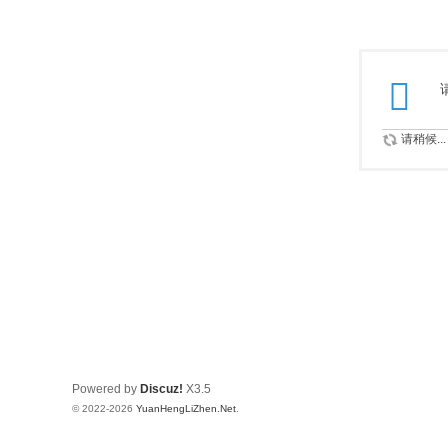
请稍候...
Powered by
Discuz!
X3.5
© 2022-2026
YuanHengLiZhen.Net
.