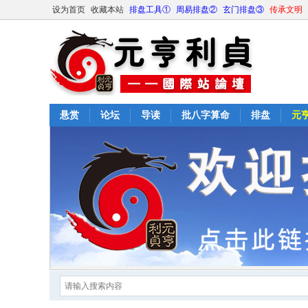
设为首页
收藏本站
排盘工具①
周易排盘②
玄门排盘③
传承文明
悬赏
论坛
导读
批八字算命
排盘
元