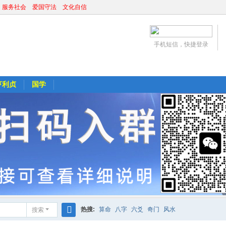
 服务社会 爱国守法 文化自信
手机短信，快捷登录
亨利贞
国学
热搜:
算命
八字
六爻
奇门
风水
搜索
搜