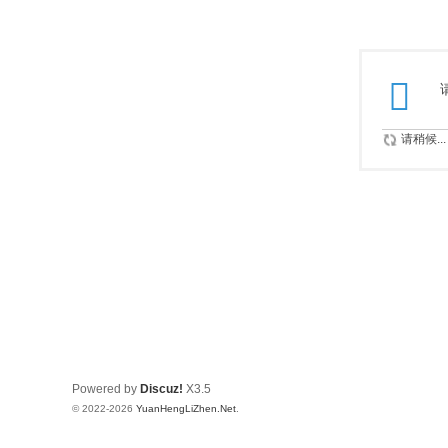
请稍候...
Powered by
Discuz!
X3.5
© 2022-2026
YuanHengLiZhen.Net
.