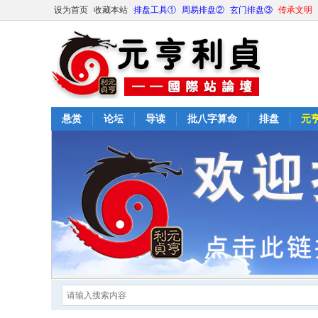
设为首页
收藏本站
排盘工具①
周易排盘②
玄门排盘③
传承文明
悬赏
论坛
导读
批八字算命
排盘
元