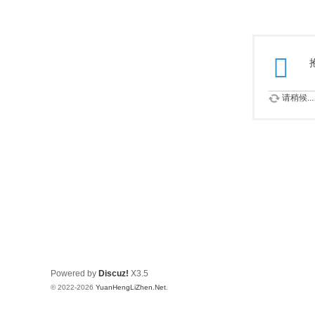
请稍候...
Powered by
Discuz!
X3.5
© 2022-2026
YuanHengLiZhen.Net
.