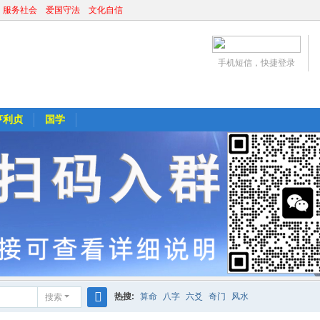
 服务社会 爱国守法 文化自信
手机短信，快捷登录
亨利贞
国学
热搜:
算命
八字
六爻
奇门
风水
搜索
搜