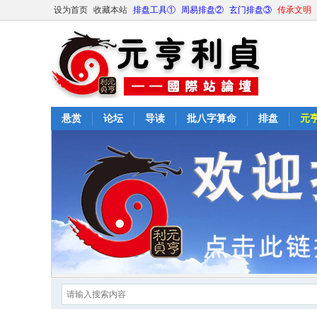
设为首页
收藏本站
排盘工具①
周易排盘②
玄门排盘③
传承文明
悬赏
论坛
导读
批八字算命
排盘
元