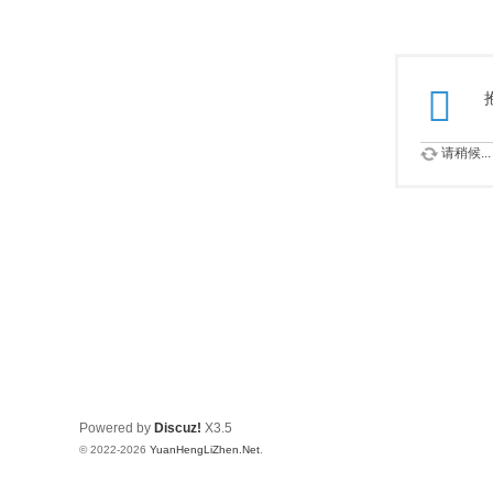
请稍候...
Powered by
Discuz!
X3.5
© 2022-2026
YuanHengLiZhen.Net
.