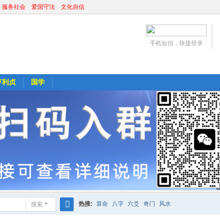
 服务社会 爱国守法 文化自信
手机短信，快捷登录
亨利贞
国学
热搜:
算命
八字
六爻
奇门
风水
搜索
搜