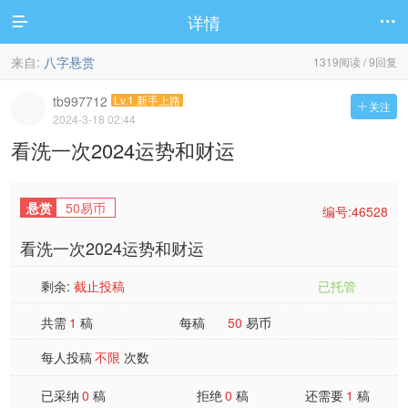
详情


来自:
八字悬赏
1319阅读 / 9回复
tb997712
Lv.1 新手上路
关注

2024-3-18 02:44
看洗一次2024运势和财运
悬赏
50易币
编号:46528
看洗一次2024运势和财运
剩余:
截止投稿
已托管
共需
1
稿
每稿
50
易币
每人投稿
不限
次数
已采纳
0
稿
拒绝
0
稿
还需要
1
稿