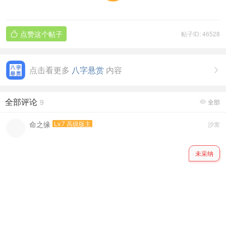
点赞这个帖子
帖子ID: 46528

点击看更多
八字悬赏
内容

全部评论
9
全部

命之缘
Lv.7 高级版主
沙发
未采纳