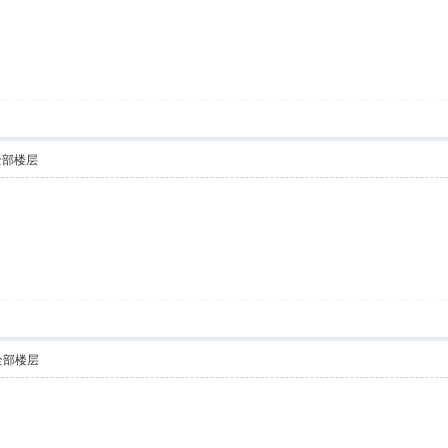
全部楼层
全部楼层