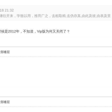
8 21:32
往开来，学致以用，推而广之，去粗取精,去伪存真,由此及彼,由表及里，理
候是2012年，不知道，Vip版为何又关闭了？
全部楼层
全部楼层