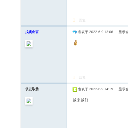
回复
戊寅命言
发表于 2022-6-9 13:06
|
显示
回复
侦云取势
发表于 2022-6-9 14:19
|
显示
越来越好