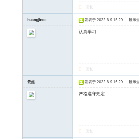
回复
huangjince
发表于 2022-6-9 15:29
|
显示
认真学习
回复
云起
发表于 2022-6-9 16:29
|
显示
严格遵守规定
回复