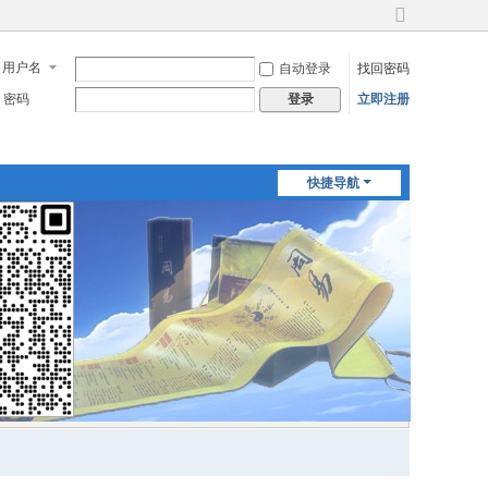
切
换
用户名
自动登录
找回密码
到
宽
密码
立即注册
登录
版
快捷导航