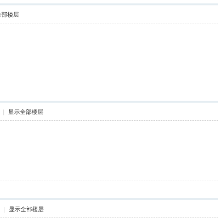
全部楼层
|
显示全部楼层
|
显示全部楼层